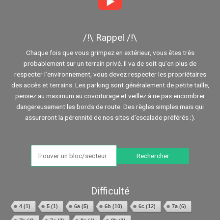
/!\ Rappel /!\
Chaque fois que vous grimpez en extérieur, vous êtes très
probablement sur un terrain privé. Il va de soit qu’en plus de
respecter l’environnement, vous devez respecter les propriétaires
des accès et terrains. Les parking sont généralement de petite taille,
pensez au maximum au covoiturage et veillez à ne pas encombrer
dangereusement les bords de route. Des règles simples mais qui
assureront la pérennité de nos sites d’escalade préférés ;).
Search
for:
Difficulté
4
(1)
5
(1)
6a
(5)
6b
(10)
6c
(12)
7a
(6)