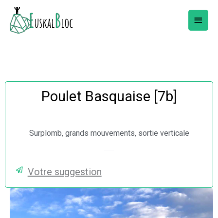
Aller
Menu
au
princi
contenu
Poulet Basquaise [7b]
Surplomb, grands mouvements, sortie verticale
Votre suggestion