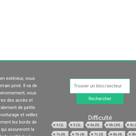
n extérieur, vous
Search
rain privé. Il va de
for:
environnement, vous
ires des accès et
ralement de petite
oiturage et veillez
Difficulté
ment les bords de
4
(1)
5
(1)
6a
(5)
6b
(10)
6c
(
 qui assureront la
7a
(6)
7b
(4)
7c
(3)
8a
(4)
8