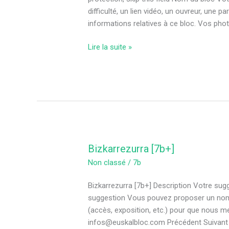
difficulté, un lien vidéo, un ouvreur, une p
informations relatives à ce bloc. Vos pho
Lire la suite »
Bizkarrezurra [7b+]
Bizkarrezurra
[7b+]
Non classé
/
7b
Bizkarrezurra [7b+] Description Votre sug
suggestion Vous pouvez proposer un nom, un
(accès, exposition, etc.) pour que nous me
infos@euskalbloc.com Précédent Suivant 