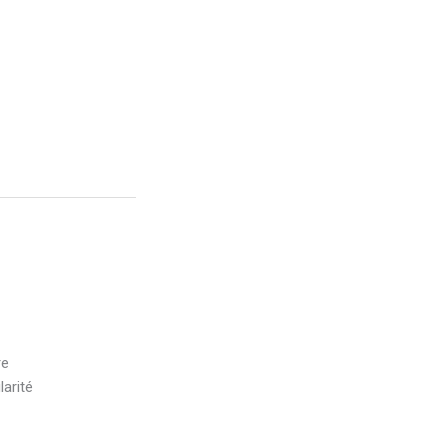
re
larité