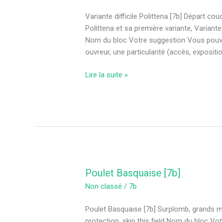
difficile
[7b]
Variante difficile Polittena [7b] Départ co
Polittena et sa première variante, Variant
Nom du bloc Votre suggestion Vous pouvez 
ouvreur, une particularité (accès, expositio
Lire la suite »
Poulet Basquaise [7b]
Poulet
Basquaise
Non classé
/
7b
[7b]
Poulet Basquaise [7b] Surplomb, grands 
protection, skip this field Nom du bloc 