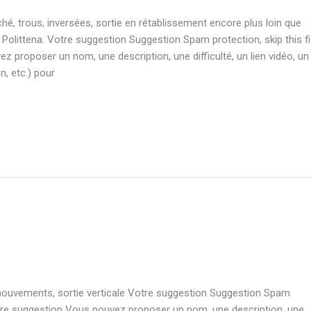
uché, trous, inversées, sortie en rétablissement encore plus loin que
e Polittena. Votre suggestion Suggestion Spam protection, skip this fi
proposer un nom, une description, une difficulté, un lien vidéo, un
n, etc.) pour
mouvements, sortie verticale Votre suggestion Suggestion Spam
Votre suggestion Vous pouvez proposer un nom, une description, une