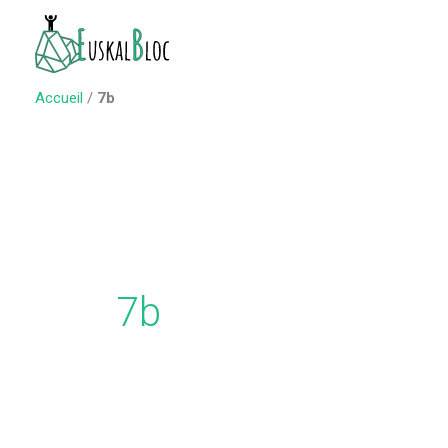
Aller
au
contenu
Accueil
/
7b
7b