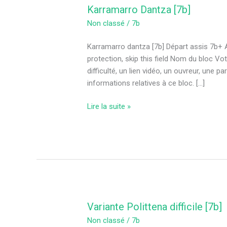
Karramarro Dantza [7b]
Karramarro
Dantza
Non classé
/
7b
[7b]
Karramarro dantza [7b] Départ assis 7b+
protection, skip this field Nom du bloc 
difficulté, un lien vidéo, un ouvreur, une p
informations relatives à ce bloc. […]
Lire la suite »
Variante Polittena difficile [7b]
Variante
Polittena
Non classé
/
7b